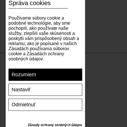
Správa cookies
Používame súbory cookie a
podobné technológie, aby sme
pochopili, ako používate naše
služby, zlepšili vaše skúsenosti a
poskytli vám prispôsobený obsah a
reklamu, ako je popísané v našich
Zásadách používania súborov
cookie a Zásadách ochrany
osobných údajov.
PODPORA
Rozumiem
DOPRAVA A PLATBA
Nastaviť
VRÁTENIE TOVARU
VEĽKOSTNÁ TABUĽKA
Odmietnuť
STAROSTLIVOSŤ O TENISKY
DARČEKOVÝ POUKAZ
RECENZIE
Zásady ochrany osobných údajov