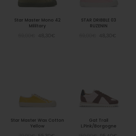
Star Master Mono 42
STAR DRIBBLE 03
Mililtary
RUZENIN
69,00€
48,30€
69,00€
48,30€
Star Master Wax Cotton
Gat Trail
Yellow
L.Pink/Borgogne
79,00€
55,30€
159,00€
95,40€