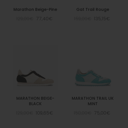
Marathon Beige-Pine
Gat Trail Rouge
129,00€
77,40€
159,00€
135,15€
MARATHON BEIGE-
MARATHON TRAIL UK
BLACK
MINT
129,00€
109,65€
150,00€
75,00€