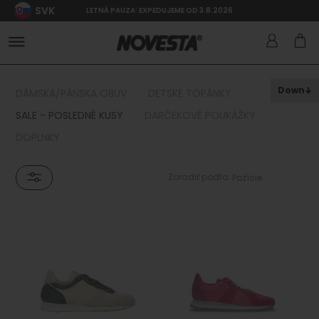
SVK
LETNÁ PAUZA: EXPEDUJEME OD 3.8.2026
Down
DÁMSKA/PÁNSKA OBUV
DETSKÉ TOPÁNKY
SALE - POSLEDNÉ KUSY
DARČEKOVÉ POUKÁŽKY
DOPLNKY
Zoradiť podľa