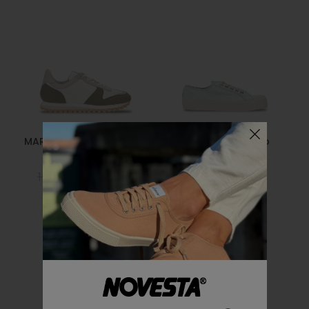
MARATHON VEGAN TRAIL
Star Master Hemp
OLIVE
Green
150,00€
120,00€
95,00€
76,00€