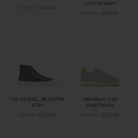
COTTON NAVY
95,00€
76,00€
85,00€
68,00€
S.D. 60 BLCK_99 BG/106
Marathon Trail
ECRU
Grey/Yellow
69,00€
55,20€
159,00€
127,20€