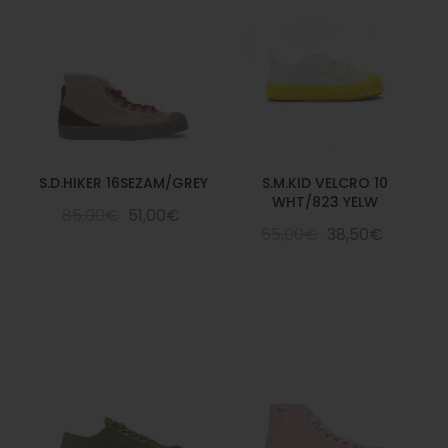
S.D.HIKER 16SEZAM/GREY
S.M.KID VELCRO 10
WHT/823 YELW
85,00€
51,00€
55,00€
38,50€