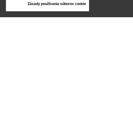
Zásady používania súborov cookie
INFORMÁCIE
VŠEOBECNÉ OBCHODNÉ PODMIENKY
REKLAMÁCIE
ZÁSADY OCHRANY OSOBNÝCH ÚDAJOV
FAQ
NOVINKY
ZNAČKA
KONTAKT
KATALÓGY
O NÁS
CERTIFIKÁTY
PREDAJNÉ MIESTA
Sledujte nás