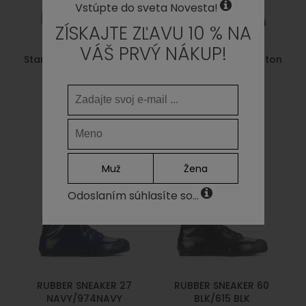
Vstúpte do sveta Novesta!
ZÍSKAJTE ZĽAVU 10 % NA
VÁŠ PRVÝ NÁKUP!
Star Master Wax Cotton
Star Master Wax Cotton
Bark
Navy
79,00€
63,20€
79,00€
63,20€
Muž
Žena
Odoslaním súhlasíte so...
RUBBER SNEAKER 27
RUBBER SNEAKER 60
NAVY/974NAVY
BLK/615 BLK