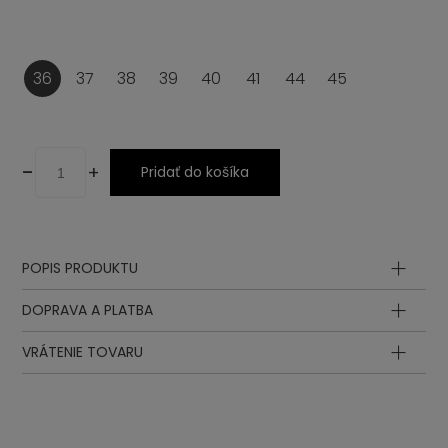
36
37
38
39
40
41
44
45
-
+
Pridať do košíka
POPIS PRODUKTU
Zvršok
DOPRAVA A PLATBA
Podšívka
Stielka
VRÁTENIE TOVARU
Podošva
Medzipodošva
Šnurovadlo