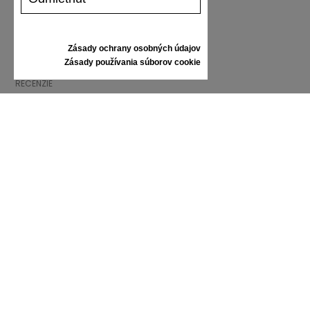
DOPRAVA A PLATBA
VRÁTENIE TOVARU
VEĽKOSTNÁ TABUĽKA
Zásady ochrany osobných údajov
STAROSTLIVOSŤ O TENISKY
Zásady používania súborov cookie
DARČEKOVÝ POUKAZ
RECENZIE
INFORMÁCIE
VŠEOBECNÉ OBCHODNÉ PODMIENKY
REKLAMÁCIE
ZÁSADY OCHRANY OSOBNÝCH ÚDAJOV
FAQ
NOVINKY
ZNAČKA
KONTAKT
KATALÓGY