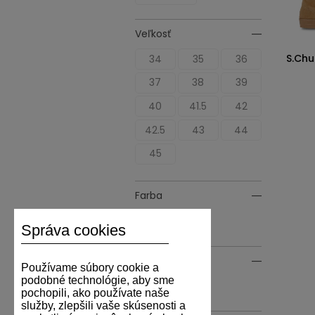
Veľkosť
S.Ch
34
35
36
37
38
39
40
41.5
42
42.5
43
44
45
Farba
Správa cookies
Materiál
Používame súbory cookie a
podobné technológie, aby sme
Koža
pochopili, ako používate naše
služby, zlepšili vaše skúsenosti a