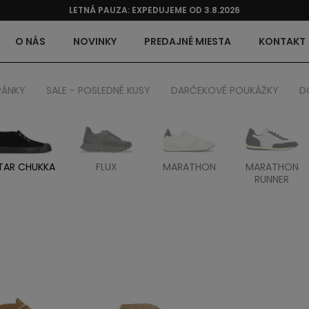
LETNÁ PAUZA: EXPEDUJEME OD 3.8.2026
O NÁS
NOVINKY
PREDAJNÉ MIESTA
KONTAKT
PÁNKY
SALE - POSLEDNÉ KUSY
DARČEKOVÉ POUKÁŽKY
D
TAR CHUKKA
FLUX
MARATHON
MARATHON
RUNNER