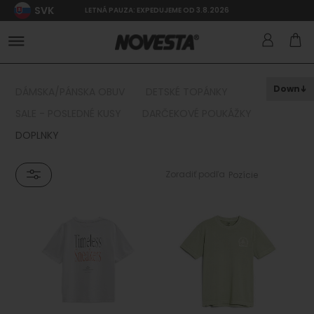
SVK
LETNÁ PAUZA: EXPEDUJEME OD 3.8.2026
Down
DÁMSKA/PÁNSKA OBUV
DETSKÉ TOPÁNKY
SALE - POSLEDNÉ KUSY
DARČEKOVÉ POUKÁŽKY
DOPLNKY
Zoradiť podľa