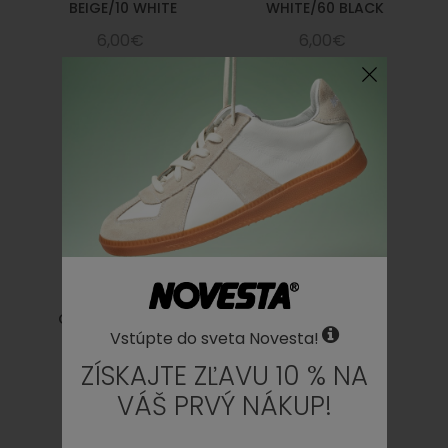
BEIGE/10 WHITE
WHITE/60 BLACK
6,00€
6,00€
COTTON LACES 60
PES LACES JAEGER
Vstúpte do sveta Novesta!
BLACK/60 BLACK
PURPLE/BLACK
ZÍSKAJTE ZĽAVU 10 % NA
6,00€
5,00€
VÁŠ PRVÝ NÁKUP!