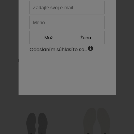
Muž
Žena
Odoslaním súhlasíte so...
PES LACES JAEGER
PES LACES JAEGER
ORANGE/BLACK
TYRKYS/BLACK
5,00€
5,00€