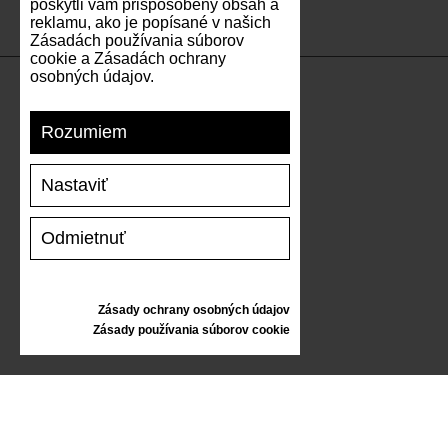
poskytli vám prispôsobený obsah a
reklamu, ako je popísané v našich
Zásadách používania súborov
cookie a Zásadách ochrany
osobných údajov.
PODPORA
Rozumiem
DOPRAVA A PLATBA
Nastaviť
VRÁTENIE TOVARU
VEĽKOSTNÁ TABUĽKA
Odmietnuť
STAROSTLIVOSŤ O TENISKY
DARČEKOVÝ POUKAZ
RECENZIE
Zásady ochrany osobných údajov
Zásady používania súborov cookie
INFORMÁCIE
VŠEOBECNÉ OBCHODNÉ PODMIENKY
REKLAMÁCIE
ZÁSADY OCHRANY OSOBNÝCH ÚDAJOV