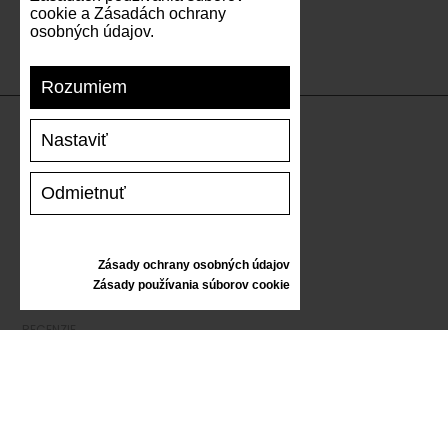
cookie a Zásadách ochrany
osobných údajov.
Rozumiem
Nastaviť
PODPORA
Odmietnuť
DOPRAVA A PLATBA
VRÁTENIE TOVARU
VEĽKOSTNÁ TABUĽKA
Zásady ochrany osobných údajov
STAROSTLIVOSŤ O TENISKY
Zásady používania súborov cookie
DARČEKOVÝ POUKAZ
RECENZIE
INFORMÁCIE
VŠEOBECNÉ OBCHODNÉ PODMIENKY