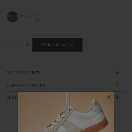
42-
36-38
39-41
45
-
+
Pridať do košíka
POPIS PRODUKTU
Zloženie
DOPRAVA A PLATBA
VRÁTENIE TOVARU