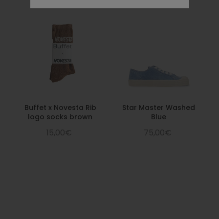
Buffet x Novesta Rib
Star Master Washed
logo socks brown
Blue
15,00€
75,00€