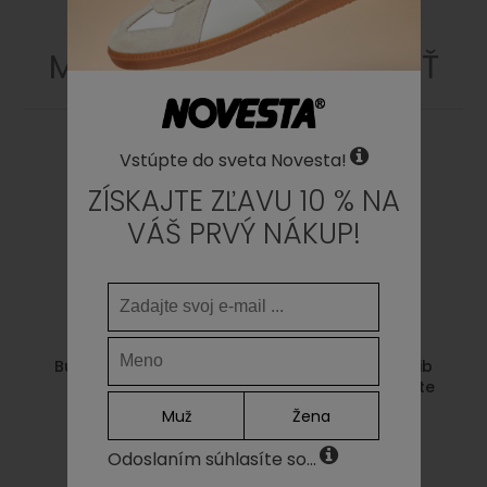
MOHLO BY SA VÁM PÁČIŤ
Vstúpte do sveta Novesta!
ZÍSKAJTE ZĽAVU 10 % NA
VÁŠ PRVÝ NÁKUP!
Buffet x Novesta Rib
Buffet x Novesta Rib
logo socks pink
logo socks off white
Muž
Žena
15,00€
15,00€
Odoslaním súhlasíte so...