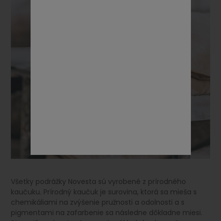
Všetky podrážky Novesta sú vyrobené z prírodného
kaučuku. Prírodný kaučuk je surovina, ktorá sa mieša s
chemikáliami na zvýšenie pružnosti a odolnosti a s
pigmentami na zafarbenie sa následne dôkladne miesi.