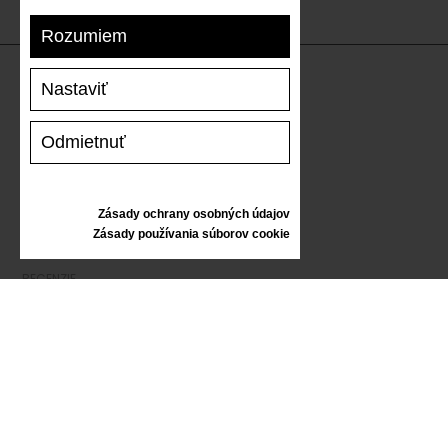
Rozumiem
Nastaviť
PODPORA
Odmietnuť
DOPRAVA A PLATBA
VRÁTENIE TOVARU
VEĽKOSTNÁ TABUĽKA
Zásady ochrany osobných údajov
STAROSTLIVOSŤ O TENISKY
Zásady používania súborov cookie
DARČEKOVÝ POUKAZ
RECENZIE
INFORMÁCIE
VŠEOBECNÉ OBCHODNÉ PODMIENKY
REKLAMÁCIE
ZÁSADY OCHRANY OSOBNÝCH ÚDAJOV