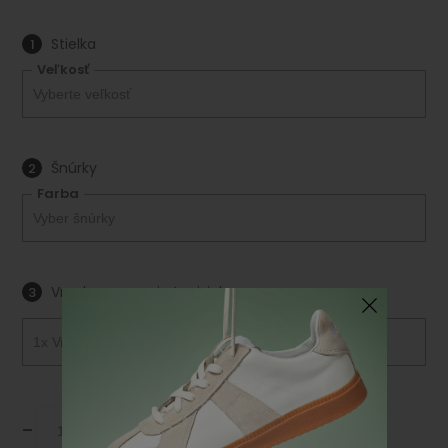
Stielka
1
Veľkosť
Šnúrky
2
Farba
Vrecko na pranie tenisiek
3
-
+
Pridať do košíka