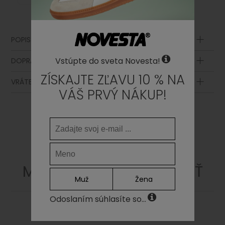
POPIS PRODUKTU
Vstúpte do sveta Novesta!
DOPRAVA A PLATBA
ZÍSKAJTE ZĽAVU 10 % NA
VRÁTENIE TOVARU
VÁŠ PRVÝ NÁKUP!
MOHLO BY SA VÁM PÁČIŤ
Muž
Žena
Odoslaním súhlasíte so...