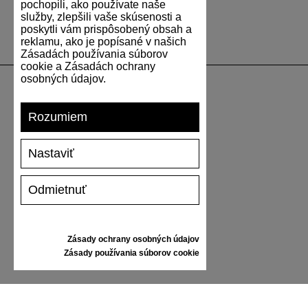
pochopili, ako používate naše
služby, zlepšili vaše skúsenosti a
poskytli vám prispôsobený obsah a
reklamu, ako je popísané v našich
Zásadách používania súborov
cookie a Zásadách ochrany
osobných údajov.
PODPORA
Rozumiem
DOPRAVA A PLATBA
Nastaviť
VRÁTENIE TOVARU
VEĽKOSTNÁ TABUĽKA
Odmietnuť
STAROSTLIVOSŤ O TENISKY
DARČEKOVÝ POUKAZ
RECENZIE
Zásady ochrany osobných údajov
Zásady používania súborov cookie
INFORMÁCIE
VŠEOBECNÉ OBCHODNÉ PODMIENKY