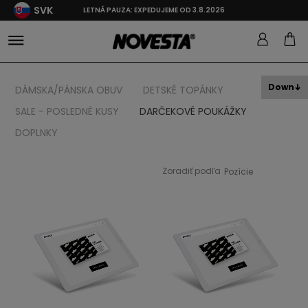
SVK
LETNÁ PAUZA: EXPEDUJEME OD 3.8.2026
Down
DÁMSKA/PÁNSKA OBUV
DETSKÉ TOPÁNKY
SALE - POSLEDNÉ KUSY
DARČEKOVÉ POUKÁŽKY
DOPLNKY
Zoradiť podľa