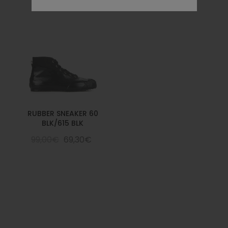
RUBBER SNEAKER 60
BLK/615 BLK
99,00€
69,30€