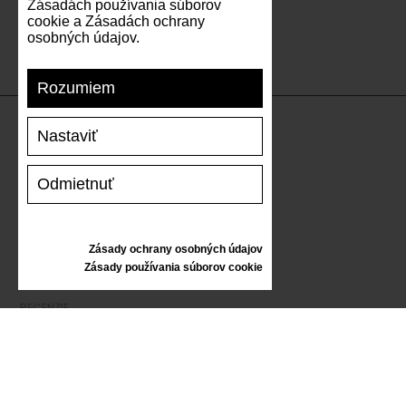
Zásadách používania súborov
cookie a Zásadách ochrany
osobných údajov.
Rozumiem
Nastaviť
PODPORA
Odmietnuť
DOPRAVA A PLATBA
VRÁTENIE TOVARU
VEĽKOSTNÁ TABUĽKA
Zásady ochrany osobných údajov
STAROSTLIVOSŤ O TENISKY
Zásady používania súborov cookie
DARČEKOVÝ POUKAZ
RECENZIE
INFORMÁCIE
VŠEOBECNÉ OBCHODNÉ PODMIENKY