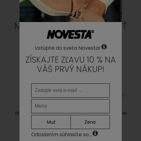
MOHLO BY SA VÁM PÁČIŤ
Vstúpte do sveta Novesta!
ZÍSKAJTE ZĽAVU 10 % NA
VÁŠ PRVÝ NÁKUP!
INSOLE STAR 99 BEIGE
Marathon Beige-Pine
Muž
Žena
8,00€
129,00€
77,40€
Odoslaním súhlasíte so...