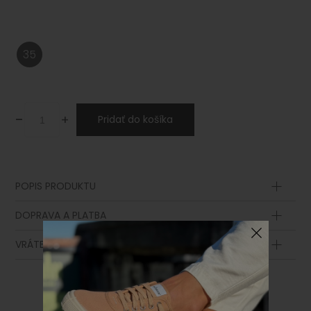
35
-
+
Pridať do košíka
POPIS PRODUKTU
Zvršok
DOPRAVA A PLATBA
Podšívka
Stielka
VRÁTENIE TOVARU
Lemovanie
Podošva
Šnurovadlo
Ozdoba