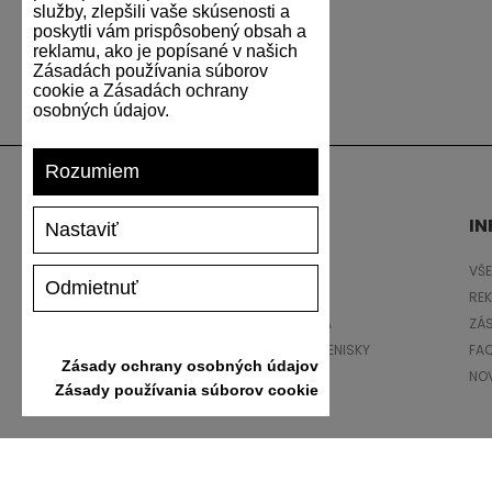
služby, zlepšili vaše skúsenosti a
poskytli vám prispôsobený obsah a
reklamu, ako je popísané v našich
Zásadách používania súborov
cookie a Zásadách ochrany
osobných údajov.
Rozumiem
PODPORA
IN
Nastaviť
DOPRAVA A PLATBA
VŠ
Odmietnuť
VRÁTENIE TOVARU
RE
VEĽKOSTNÁ TABUĽKA
ZÁ
STAROSTLIVOSŤ O TENISKY
FA
Zásady ochrany osobných údajov
DARČEKOVÝ POUKAZ
NO
Zásady používania súborov cookie
RECENZIE