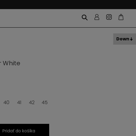
Down
 White
40
41
42
45
Pridať do košíka