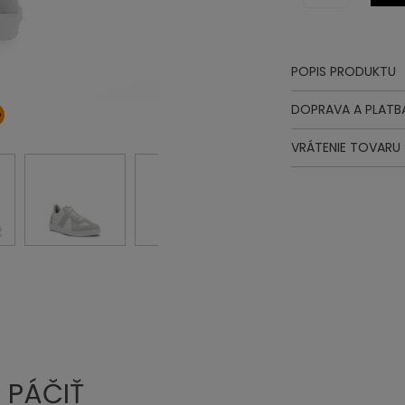
POPIS PRODUKTU
Zvršok
DOPRAVA A PLATB
Podšívka
Stielka
VRÁTENIE TOVARU
Podošva
Šnurovadlo
 PÁČIŤ