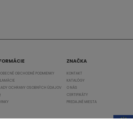
FORMÁCIE
ZNAČKA
EOBECNÉ OBCHODNÉ PODMIENKY
KONTAKT
KLAMÁCIE
KATALÓGY
SADY OCHRANY OSOBNÝCH ÚDAJOV
O NÁS
Q
CERTIFIKÁTY
VINKY
PREDAJNÉ MIESTA