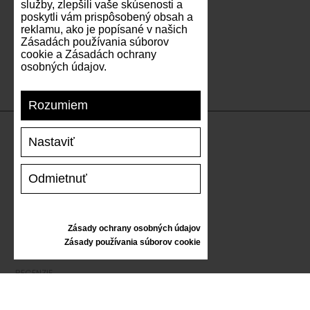
služby, zlepšili vaše skúsenosti a
poskytli vám prispôsobený obsah a
reklamu, ako je popísané v našich
Zásadách používania súborov
cookie a Zásadách ochrany
osobných údajov.
Rozumiem
Nastaviť
PODPORA
Odmietnuť
DOPRAVA A PLATBA
VRÁTENIE TOVARU
VEĽKOSTNÁ TABUĽKA
Zásady ochrany osobných údajov
STAROSTLIVOSŤ O TENISKY
Zásady používania súborov cookie
DARČEKOVÝ POUKAZ
RECENZIE