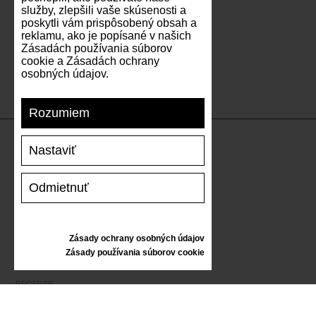
služby, zlepšili vaše skúsenosti a
poskytli vám prispôsobený obsah a
reklamu, ako je popísané v našich
Zásadách používania súborov
cookie a Zásadách ochrany
osobných údajov.
Rozumiem
Nastaviť
PODPORA
Odmietnuť
DOPRAVA A PLATBA
VRÁTENIE TOVARU
VEĽKOSTNÁ TABUĽKA
Zásady ochrany osobných údajov
STAROSTLIVOSŤ O TENISKY
Zásady používania súborov cookie
DARČEKOVÝ POUKAZ
RECENZIE