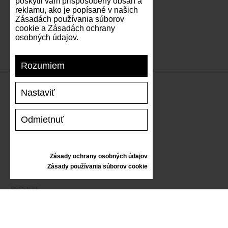
poskytli vám prispôsobený obsah a
reklamu, ako je popísané v našich
Zásadách používania súborov
cookie a Zásadách ochrany
osobných údajov.
Rozumiem
Nastaviť
PODPORA
Odmietnuť
DOPRAVA A PLATBA
VRÁTENIE TOVARU
VEĽKOSTNÁ TABUĽKA
Zásady ochrany osobných údajov
STAROSTLIVOSŤ O TENISKY
Zásady používania súborov cookie
DARČEKOVÝ POUKAZ
RECENZIE
INFORMÁCIE