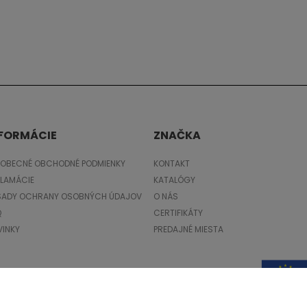
FORMÁCIE
ZNAČKA
EOBECNÉ OBCHODNÉ PODMIENKY
KONTAKT
KLAMÁCIE
KATALÓGY
SADY OCHRANY OSOBNÝCH ÚDAJOV
O NÁS
Q
CERTIFIKÁTY
VINKY
PREDAJNÉ MIESTA