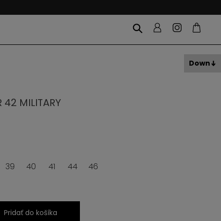
Down
 42 MILITARY
39
40
41
44
46
Pridať do košíka