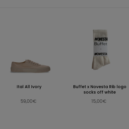
26.9
27.4
27.8
28.3
28.9
29.3
29.9
30.7
31.3
Ital All Ivory
Buffet x Novesta Rib logo
32.3
socks off white
59,00€
15,00€