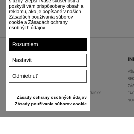
služby, zlepšili vaše skúsenosti a
poskytli vám prispôsobený obsah a
reklamu, ako je popísané v našich
Zásadách používania súborov
cookie a Zásadách ochrany
osobných údajov.
Rozumiem
PODPORA
IN
Nastaviť
DOPRAVA A PLATBA
VŠ
Odmietnuť
VRÁTENIE TOVARU
RE
VEĽKOSTNÁ TABUĽKA
ZÁ
STAROSTLIVOSŤ O TENISKY
FA
Zásady ochrany osobných údajov
DARČEKOVÝ POUKAZ
NO
Zásady používania súborov cookie
RECENZIE