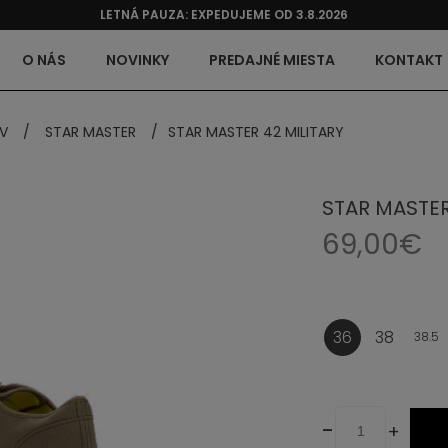
LETNÁ PAUZA: EXPEDUJEME OD 3.8.2026
O NÁS
NOVINKY
PREDAJNÉ MIESTA
KONTAKT
V
/
STAR MASTER
/
STAR MASTER 42 MILITARY
STAR MASTER
69,00€
36
38
38.5
-
+