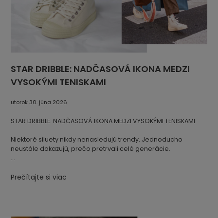
STAR DRIBBLE: NADČASOVÁ IKONA MEDZI
VYSOKÝMI TENISKAMI
utorok 30. júna 2026
STAR DRIBBLE: NADČASOVÁ IKONA MEDZI VYSOKÝMI TENISKAMI
Niektoré siluety nikdy nenasledujú trendy. Jednoducho
neustále dokazujú, prečo pretrvali celé generácie.
STAR DRIBBLE patrí medzi najvýraznejšie modely značky
Novesta. Spája nadčasový vysoký plátenný zvršok s
Prečítajte si viac
charakteristickou podrážkou z prírodného kaučuku a odráža
výrobnú tradíciu zakorenenú v Partizánskom na Slovensku, kde
Novesta vyrába obuv už celé desaťročia. Každý pár je ručne
vyrábaný z prírodných materiálov, pričom ikonická podrážka