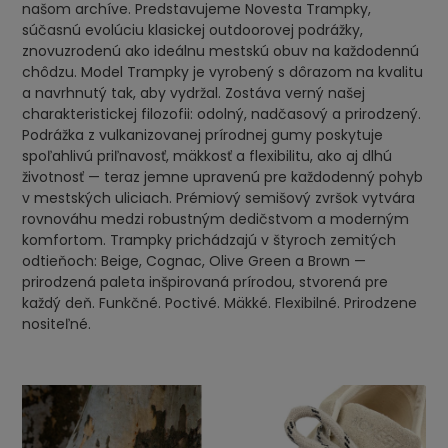
našom archíve. Predstavujeme Novesta Trampky,
súčasnú evolúciu klasickej outdoorovej podrážky,
znovuzrodenú ako ideálnu mestskú obuv na každodennú
chôdzu. Model Trampky je vyrobený s dôrazom na kvalitu
a navrhnutý tak, aby vydržal. Zostáva verný našej
charakteristickej filozofii: odolný, nadčasový a prirodzený.
Podrážka z vulkanizovanej prírodnej gumy poskytuje
spoľahlivú priľnavosť, mäkkosť a flexibilitu, ako aj dlhú
životnosť — teraz jemne upravenú pre každodenný pohyb
v mestských uliciach. Prémiový semišový zvršok vytvára
rovnováhu medzi robustným dedičstvom a moderným
komfortom. Trampky prichádzajú v štyroch zemitých
odtieňoch: Beige, Cognac, Olive Green a Brown —
prirodzená paleta inšpirovaná prírodou, stvorená pre
každý deň. Funkčné. Poctivé. Mäkké. Flexibilné. Prirodzene
nositeľné.