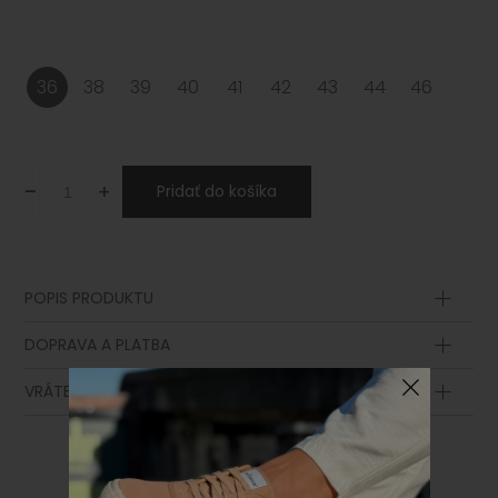
36
38
39
40
41
42
43
44
46
-
+
Pridať do košíka
POPIS PRODUKTU
Zvršok
DOPRAVA A PLATBA
Podšívka
Stielka
VRÁTENIE TOVARU
Podošva
Medzipodošva
Šnurovadlo