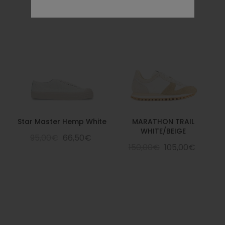
Star Master Hemp White
MARATHON TRAIL
WHITE/BEIGE
95,00€
66,50€
150,00€
105,00€