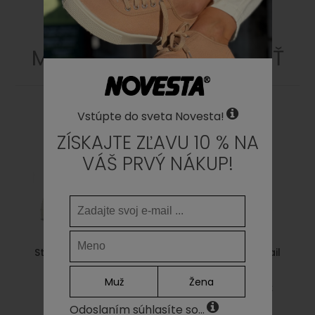
MOHLO BY SA VÁM PÁČIŤ
Vstúpte do sveta Novesta!
ZÍSKAJTE ZĽAVU 10 % NA
VÁŠ PRVÝ NÁKUP!
Star Master 10 White
Marathon Run.S.Trail
beige
69,00€
Muž
Žena
155,00€
108,50€
Odoslaním súhlasíte so...