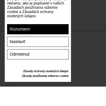
reklamu, ako je popísané v našich
Zásadách používania súborov
cookie a Zásadách ochrany
osobných údajov.
Rozumiem
Nastaviť
PODPORA
Odmietnuť
DOPRAVA A PLATBA
VRÁTENIE TOVARU
VEĽKOSTNÁ TABUĽKA
Zásady ochrany osobných údajov
STAROSTLIVOSŤ O TENISKY
Zásady používania súborov cookie
DARČEKOVÝ POUKAZ
RECENZIE
INFORMÁCIE